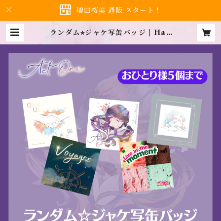
増田桜美 通販 スタート！
ランダム⭐︎ジャケ写缶バッジ | Han
ami shop…