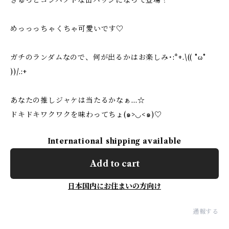
ぎゅっとコンパクトな缶バッジになって登場！
めっっっちゃくちゃ可愛いです♡
ガチのランダムなので、何が出るかはお楽しみ･:*+.\(( °ω°
))/.:+
あなたの推しジャケは当たるかなぁ…☆
ドキドキワクワクを味わってちょ(๑>◡<๑)♡
International shipping available
Add to cart
日本国内にお住まいの方向け
通報する