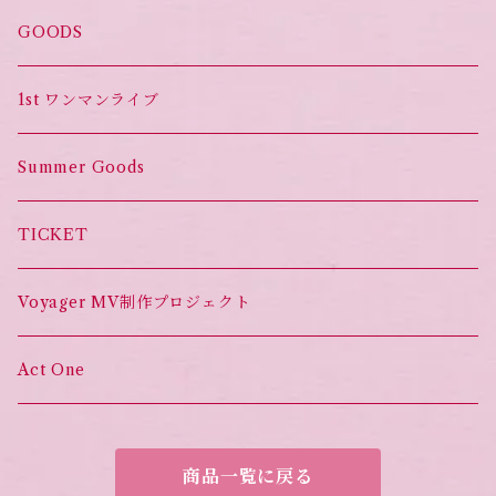
オススメ！
GOODS
Set List CD
1st ワンマンライブ
Summer Goods
TICKET
Voyager MV制作プロジェクト
Act One
商品一覧に戻る