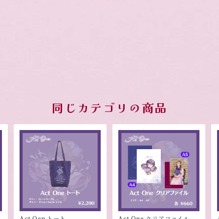
同じカテゴリの商品
Act Oen トート
Act One クリアファイル