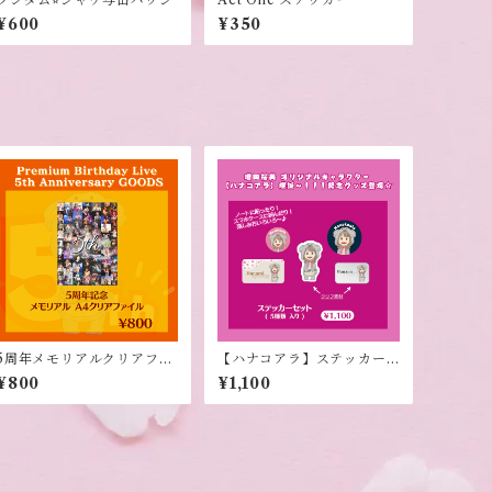
¥600
¥350
5周年メモリアルクリアファ
【ハナコアラ】ステッカー
イル
セット
¥800
¥1,100