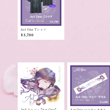
Act One Tシャツ
¥3,700
2nd アルバム "Act One"
Act One マフラータオル