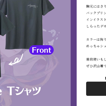
胸元にはさ
バックプリン
インイラス
しらったデ
カラーは拘りのデニ
めっちゃシ
普段使いも
ぜひ沢山着て