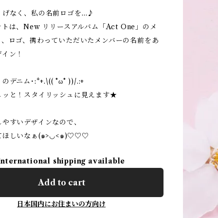
りげなく、私の名前ロゴを…♪
トは、New リリースアルバム「Act One」のメ
ト、ロゴ、携わっていただいたメンバーの名前をあ
ザイン！
ム･:*+.\(( °ω° ))/.:+
ュッと！スタイリッシュに見えます★
しやすいデザインなので、
ほしいなぁ(๑>◡<๑)♡♡♡
International shipping available
Add to cart
日本国内にお住まいの方向け