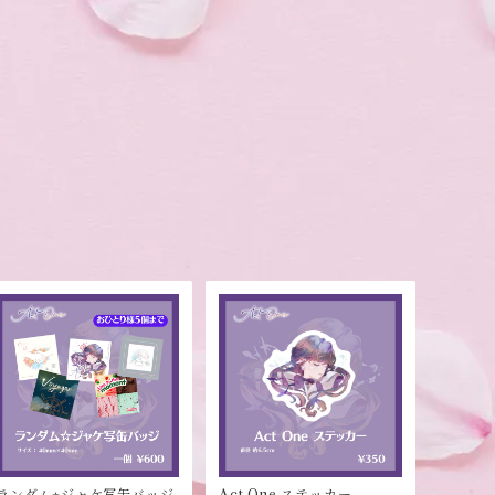
ランダム⭐︎ジャケ写缶バッジ
Act One ステッカー