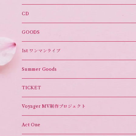
CD
オススメ！
GOODS
Set List CD
1st ワンマンライブ
Summer Goods
TICKET
Voyager MV制作プロジェクト
Act One