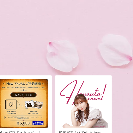
New CD【スタンダード予
増田桜美 1st Full Album