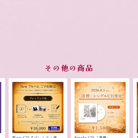
その他の商品
New CD【プレミアム予
Single CD「道標」