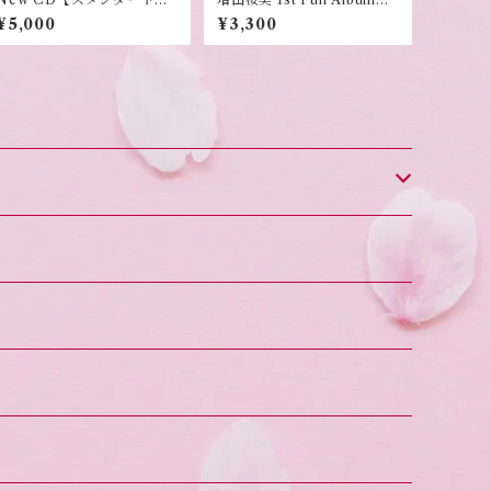
約】
"Hanauta!"
¥5,000
¥3,300