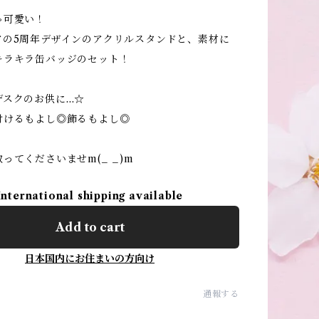
ゃ可愛い！
アの5周年デザインのアクリルスタンドと、素材に
キラキラ缶バッジのセット！
デスクのお供に…☆
付けるもよし◎飾るもよし◎
ってくださいませm(_ _)m
International shipping available
Add to cart
日本国内にお住まいの方向け
通報する