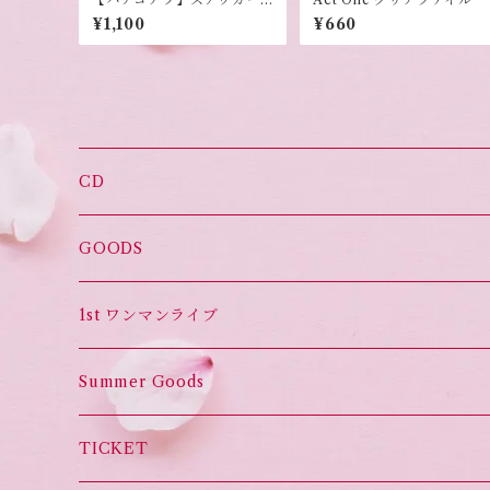
セット
¥1,100
¥660
CD
オススメ！
GOODS
Set List CD
1st ワンマンライブ
Summer Goods
TICKET