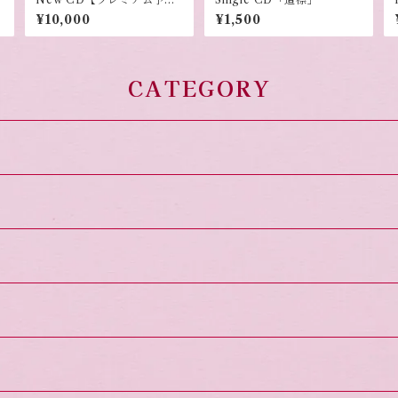
約】
¥10,000
¥1,500
CATEGORY