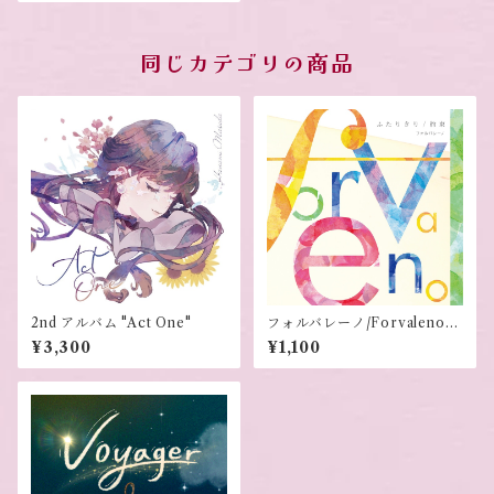
同じカテゴリの商品
2nd アルバム "Act One"
フォルバレーノ/Forvalenoフ
ァーストシングル ふたりき
¥3,300
¥1,100
り/約束