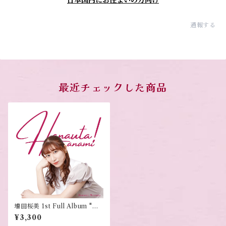
日本国内にお住まいの方向け
通報する
最近チェックした商品
増田桜美 1st Full Album "Ha
nauta!"
¥3,300