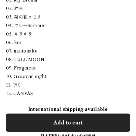
01. My Dream
02. 約束
03. 菜の花メモリー
04. ブルーSummer
05. キラキラ
06. koi
07. nantonaku
08. FULL MOON
09. Fragment
10. Groovin' night
11. 祈り
12. CANVAS
International shipping available
Add to cart