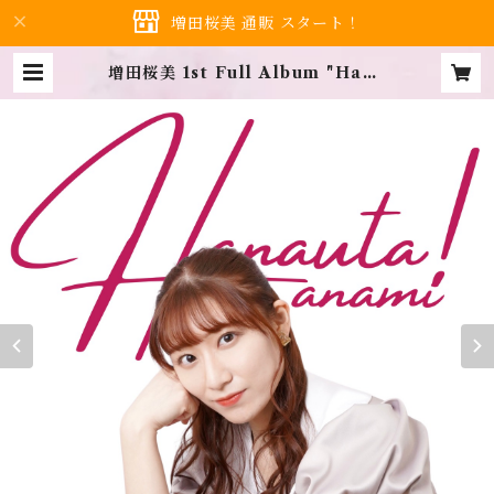
増田桜美 通販 スタート！
増田桜美 1st Full Album "Hana
uta!" | Hanami shop…