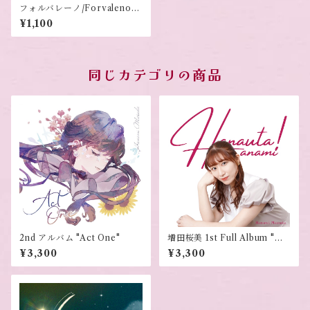
フォルバレーノ/Forvalenoフ
ァーストシングル ふたりき
¥1,100
り/約束
同じカテゴリの商品
2nd アルバム "Act One"
増田桜美 1st Full Album "Ha
nauta!"
¥3,300
¥3,300