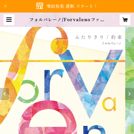
増田桜美 通販 スタート！
フォルバレーノ/Forvalenoファー
ストシングル ふたりきり/約束 | H
anami shop…