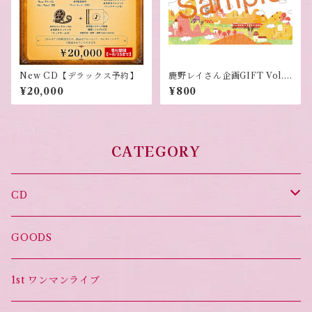
New CD【デラックス予約】
鹿野レイさん企画GIFT Vol.3
0 クリアファイル
¥20,000
¥800
CATEGORY
CD
オススメ！
GOODS
Set List CD
1st ワンマンライブ