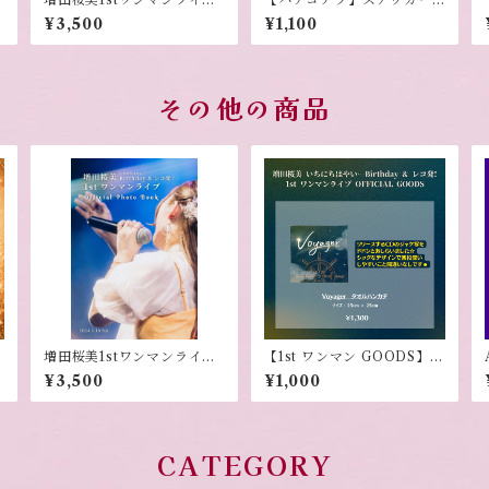
フォトブック
セット
¥3,500
¥1,100
その他の商品
増田桜美1stワンマンライブ
【1st ワンマン GOODS】V
フォトブック
oyager タオルハンカチ
¥3,500
¥1,000
CATEGORY