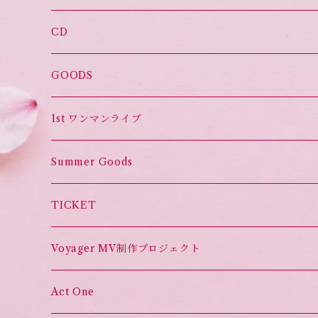
CD
オススメ！
GOODS
Set List CD
1st ワンマンライブ
Summer Goods
TICKET
Voyager MV制作プロジェクト
Act One