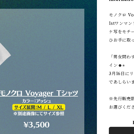
モノクロ Vo
1stワンマン
ケ写をモチ
ひお手に取
「男女問わ
イン☻⭐︎
3月16日に
であしらい
※先行販売
お選びくださ