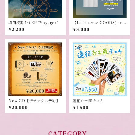
増田桜美 1st EP "Voyager"
【1st ワンマン GOODS】モノ
クロ Voyager Tシャツ
¥2,200
¥3,000
New CD【デラックス予約】
遠征お土産チェキ
¥20,000
¥1,500
CATEGORY